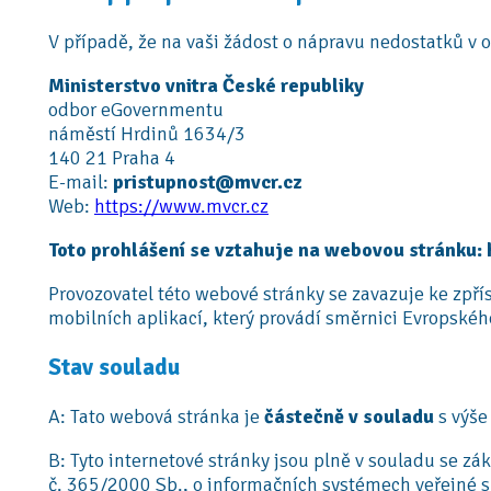
V případě, že na vaši žádost o nápravu nedostatků v
Ministerstvo vnitra České republiky
odbor eGovernmentu
náměstí Hrdinů 1634/3
140 21 Praha 4
E-mail:
pristupnost@mvcr.cz
Web:
https://www.mvcr.cz
Toto prohlášení se vztahuje na webovou stránku:
Provozovatel této webové stránky se zavazuje ke zpř
mobilních aplikací, který provádí směrnici Evropsk
Stav souladu
A: Tato webová stránka je
částečně v souladu
s výš
B: Tyto internetové stránky jsou plně v souladu se z
č. 365/2000 Sb., o informačních systémech veřejné s