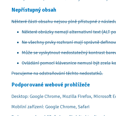
Nepřístupný obsah
Některé části obsahu nejsou plně přístupné z násled
Některé obrázky nemají alternativní text (ALT po
Ne všechny prvky rozhraní mají správně definova
Může se vyskytnout nedostatečný kontrast bare
Ovládání pomocí klávesnice nemusí být zcela k
Pracujeme na odstraňování těchto nedostatků.
Podporované webové prohlížeče
Desktop: Google Chrome, Mozilla Firefox, Microsoft E
Mobilní zařízení: Google Chrome, Safari