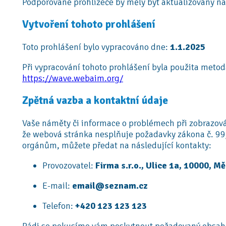
Podporované prohlížeče by měly být aktualizovány na n
Vytvoření tohoto prohlášení
Toto prohlášení bylo vypracováno dne:
1.1.2025
Při vypracování tohoto prohlášení byla použita meto
https://wave.webaim.org/
Zpětná vazba a kontaktní údaje
Vaše náměty či informace o problémech při zobrazová
že webová stránka nesplňuje požadavky zákona č. 99
orgánům, můžete předat na následující kontakty:
Provozovatel:
Firma s.r.o., Ulice 1a, 10000, M
E-mail:
email@seznam.cz
Telefon:
+420 123 123 123
Rádi se pokusíme vám poskytnout požadovaný obsah 