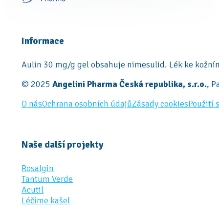
Informace
Aulin 30 mg/g gel obsahuje nimesulid. Lék ke kožním
© 2025
Angelini Pharma Česká republika, s.r.o.
, P
O nás
Ochrana osobních údajů
Zásady cookies
Použití 
Naše další projekty
Rosalgin
Tantum Verde
Acutil
Léčíme kašel